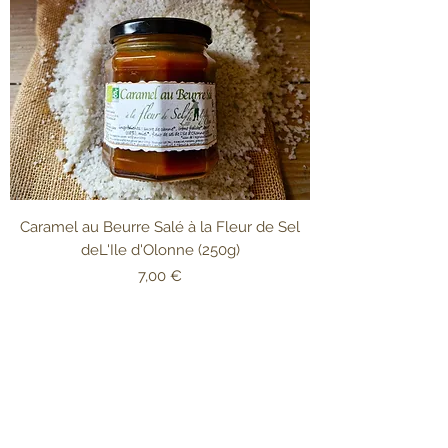
Caramel au Beurre Salé à la Fleur de Sel
deL'Ile d'Olonne (250g)
Prix
7,00 €
Sel de l'Ile d'Olonne
Formulaire d'abonnement